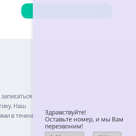
ЗАПИСАТЬСЯ НА РЕМОНТ
BELL
E
 записаться на
тику. Наш
T
Здравствуйте!
ами в течении
Оставьте номер, и мы Вам
перезвоним!