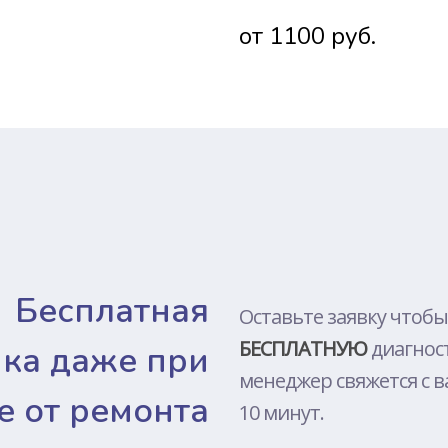
DJI
от 1100 руб.
TOSHIBA
LENOVO
SONY
MEIZU
PACKARD 
XIAOMI
HUAWEI
ALIENWAR
Бесплатная
NOKIA
Оставьте заявку чтобы
БЕСПЛАТНУЮ
диагнос
MICROSOF
ика даже при
менеджер свяжется с в
ONEPLUS
е от ремонта
10 минут.