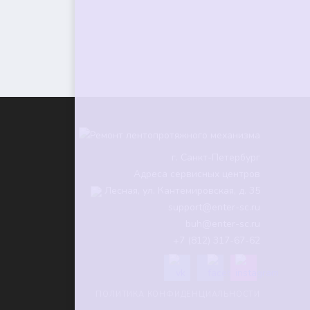
г.
Санкт-Петербург
Адреса сервисных центров
Лесная, ул. Кантемировская, д. 35
support@enter-sc.ru
buh@enter-sc.ru
+7 (812) 317-67-62
ПОЛИТИКА КОНФИДЕНЦИАЛЬНОСТИ