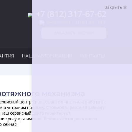
Закрыть
+7 (812) 317-67-62
Ежедневно, с 10:00 до 20:00
ЗАКАЗАТЬ ЗВОНОК
АНТИЯ
НАШИ АВТОРИЗАЦИИ
КОНТАКТЫ
ротяжного механизма
рвисный центр Enter, если техника стала работать
м и устраним поломку. Стоимость ремонта зависит
 Наш сервисный центр гарантирует
ие услуги, а именно: Ремонт лентопротяжного
 сейчас!