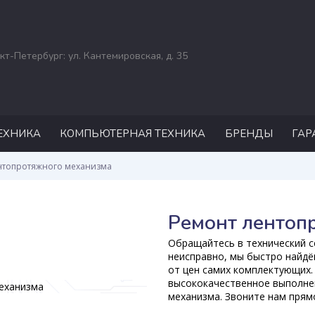
кт-Петербург: ул. Кантемировская, д. 35
ЕХНИКА
КОМПЬЮТЕРНАЯ ТЕХНИКА
БРЕНДЫ
ГАР
РЕМОНТ НОУТБУКОВ
ASUS
нтопротяжного механизма
ACER
DELL
Ремонт лентоп
HP
Обращайтесь в технический се
MSI
неисправно, мы быстро найдё
от цен самих комплектующих.
APPLE
высококачественное выполнен
механизма. Звоните нам прямо
SAMSUNG