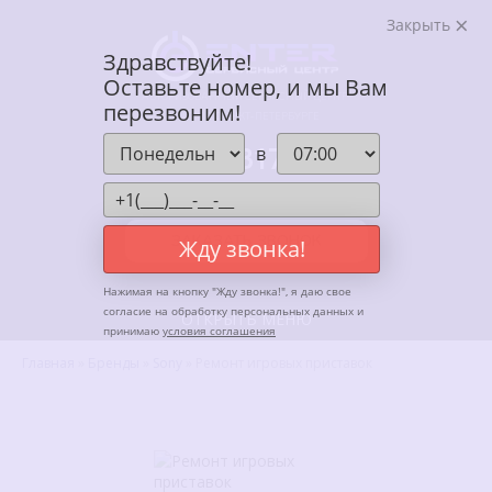
Закрыть
Здравствуйте!
Оставьте номер, и мы Вам
АВТОРИЗОВАННЫЙ СЕРВИСНЫЙ ЦЕНТР
перезвоним!
ENTER В САНКТ-ПЕТЕРБУРГЕ
+7 (812) 317-67-62
в
Ежедневно, с 10:00 до 20:00
ЗАКАЗАТЬ ЗВОНОК
Жду звонка!
Нажимая на кнопку "
Жду звонка!
", я даю свое
согласие на обработку персональных данных и
ОТКРЫТЬ МЕНЮ
принимаю
условия соглашения
Главная
»
Бренды
»
Sony
»
Ремонт игровых приставок