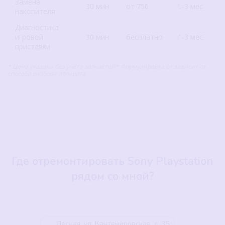
Замена
30 мин
от 750
1-3 мес
накопителя
Диагностика
игровой
30 мин
бесплатно
1-3 мес
приставки
* Цена указана без учета запчастей* Формулировка от зависит от
способа разбора аппарата
Где отремонтировать Sony Playstation
рядом со мной?
Лесная, ул. Кантемировская, д. 35