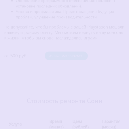
Обновление программного обеспечения
: Помощь в
установке последних обновлений.
Чистка и профилактика
: Предотвращение будущих
проблем, улучшение производительности.
Не допускайте, чтобы проблемы с вашей Playstation мешали
вашему игровому опыту. Мы сможем вернуть вашу консоль
к жизни, чтобы вы снова наслаждались играми!
от 500 руб.
ЗАПИСАТЬСЯ НА РЕМОНТ
Стоимость ремонта Сони
Время
Цена
Гарантия
Услуга
(минут)
(рублей)
(месяц)