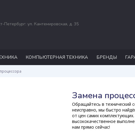
кт-Петербург: ул. Кантемировская, д. 35
ЕХНИКА
КОМПЬЮТЕРНАЯ ТЕХНИКА
БРЕНДЫ
ГАР
РЕМОНТ НОУТБУКОВ
ASUS
процессора
ACER
DELL
Замена процес
HP
Обращайтесь в технический се
MSI
неисправно, мы быстро найдё
от цен самих комплектующих.
APPLE
высококачественное выполнен
нам прямо сейчас!
SAMSUNG