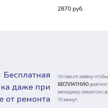
DJI
2870 руб.
TOSHIBA
LENOVO
SONY
MEIZU
PACKARD 
XIAOMI
HUAWEI
ALIENWAR
Бесплатная
NOKIA
Оставьте заявку чтобы
БЕСПЛАТНУЮ
диагнос
MICROSOF
ика даже при
менеджер свяжется с в
ONEPLUS
е от ремонта
10 минут.