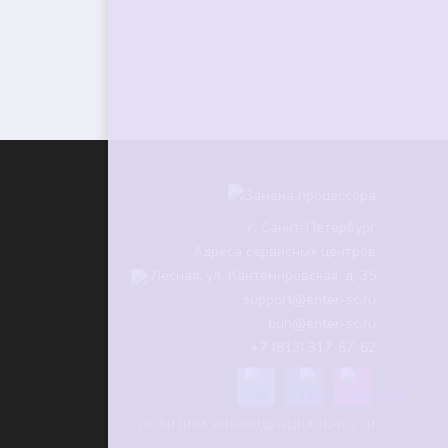
г.
Санкт-Петербург
Адреса сервисных центров
Лесная, ул. Кантемировская, д. 35
support@enter-sc.ru
buh@enter-sc.ru
+7 (812) 317-67-62
ПОЛИТИКА КОНФИДЕНЦИАЛЬНОСТИ