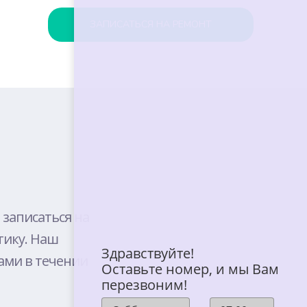
ЗАПИСАТЬСЯ НА РЕМОНТ
BELL
E
 записаться на
тику. Наш
T
Здравствуйте!
ами в течении
Оставьте номер, и мы Вам
перезвоним!