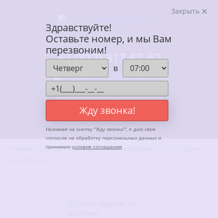
Закрыть
Здравствуйте!
АВТОРИЗОВАННЫЙ СЕРВИСНЫЙ ЦЕНТР
Оставьте номер, и мы Вам
ENTER В САНКТ-ПЕТЕРБУРГЕ
перезвоним!
+7 (812) 317-67-62
в
Ежедневно, с 10:00 до 20:00
ЗАКАЗАТЬ ЗВОНОК
Жду звонка!
ОТКРЫТЬ МЕНЮ
Нажимая на кнопку "
Жду звонка!
", я даю свое
согласие на обработку персональных данных и
принимаю
условия соглашения
Главная
»
Бренды
»
Samsung
»
Ремонт телефонов
»
После падения
не работает