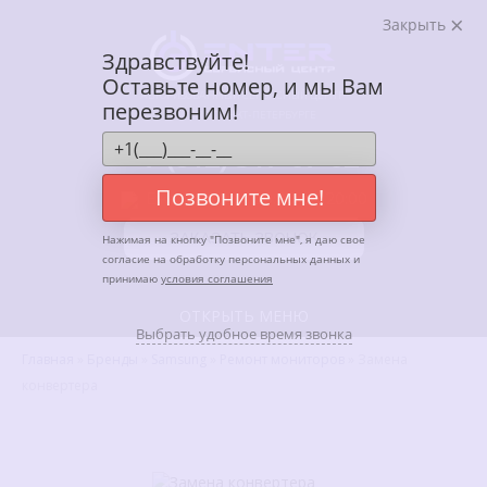
Закрыть
Здравствуйте!
Оставьте номер, и мы Вам
АВТОРИЗОВАННЫЙ СЕРВИСНЫЙ ЦЕНТР
перезвоним!
ENTER В САНКТ-ПЕТЕРБУРГЕ
+7 (812) 317-67-62
Позвоните мне!
Ежедневно, с 10:00 до 20:00
ЗАКАЗАТЬ ЗВОНОК
Нажимая на кнопку "
Позвоните мне
", я даю свое
согласие на обработку персональных данных и
принимаю
условия соглашения
ОТКРЫТЬ МЕНЮ
Выбрать удобное время звонка
Главная
»
Бренды
»
Samsung
»
Ремонт мониторов
»
Замена
конвертера