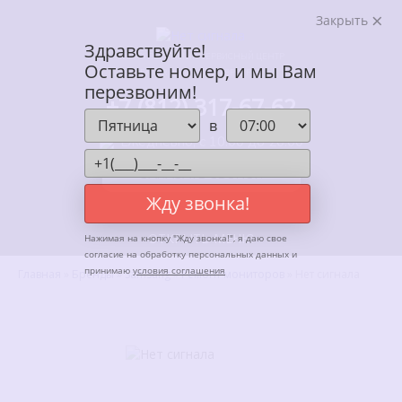
Закрыть
Здравствуйте!
АВТОРИЗОВАННЫЙ СЕРВИСНЫЙ ЦЕНТР
Оставьте номер, и мы Вам
ENTER В САНКТ-ПЕТЕРБУРГЕ
перезвоним!
+7 (812) 317-67-62
в
Ежедневно, с 10:00 до 20:00
ЗАКАЗАТЬ ЗВОНОК
Жду звонка!
ОТКРЫТЬ МЕНЮ
Нажимая на кнопку "
Жду звонка!
", я даю свое
согласие на обработку персональных данных и
принимаю
условия соглашения
Главная
»
Бренды
»
Samsung
»
Ремонт мониторов
»
Нет сигнала