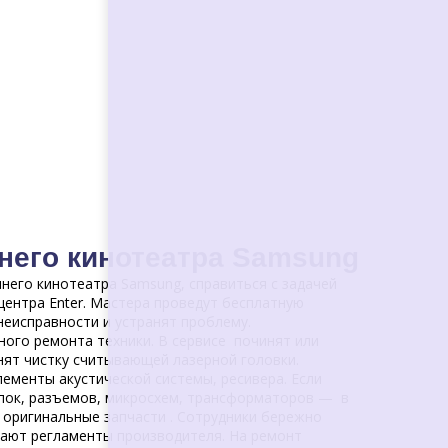
него кинотеатра Samsung
него кинотеатра Samsung, справиться с задачей
центра Enter. Мастера проведут бесплатную
неисправности и устранят проблему.
ного ремонта техники. В сервисе починят или
нят чистку считывающей лазерной головки.
ементы акустической системы, ресивера. Если
пок, разъемов, микросхем, трансформаторов — в
 оригинальные запчасти . Сотрудники бережно
дают регламенты производителя. На ремонт