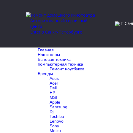
Авторизованный сервисный
г. Сан
центр
Enter в Санкт-Петербурге
Главная
Наши цены
Бытовая техника
Компьютерная техника
Ремонт ноутбуков
Бренды
Asus
Acer
Dell
HP
MSI
Apple
Samsung
Dji
Toshiba
Lenovo
Sony
Meizu