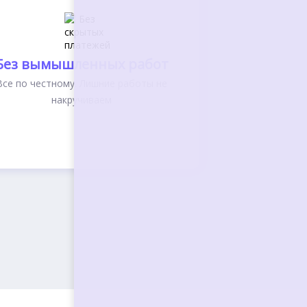
Без вымышленных работ
Все по честному. Лишние работы не
накручиваем