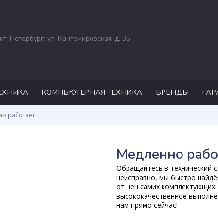
кт-Петербург: ул. Кантемировская, д. 35
ЕХНИКА
КОМПЬЮТЕРНАЯ ТЕХНИКА
БРЕНДЫ
ГАР
РЕМОНТ НОУТБУКОВ
ASUS
но работает
ACER
DELL
Медленно рабо
HP
Обращайтесь в технический се
MSI
неисправно, мы быстро найдё
от цен самих комплектующих.
APPLE
высококачественное выполнен
нам прямо сейчас!
SAMSUNG