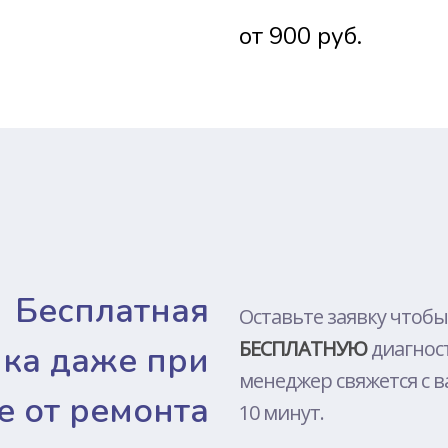
DJI
от 900 руб.
TOSHIBA
LENOVO
SONY
MEIZU
PACKARD 
XIAOMI
HUAWEI
ALIENWAR
Бесплатная
NOKIA
Оставьте заявку чтобы
БЕСПЛАТНУЮ
диагнос
MICROSOF
ика даже при
менеджер свяжется с в
ONEPLUS
е от ремонта
10 минут.