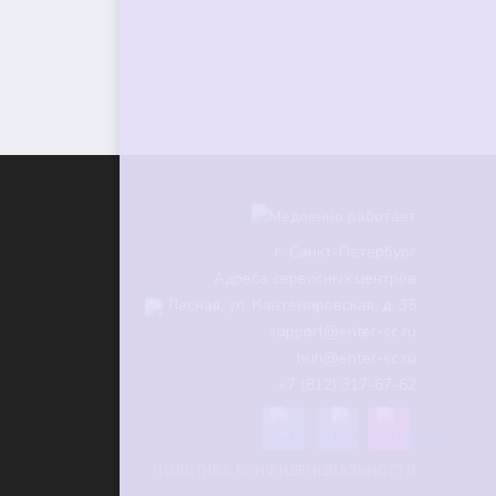
г.
Санкт-Петербург
Адреса сервисных центров
Лесная, ул. Кантемировская, д. 35
support@enter-sc.ru
buh@enter-sc.ru
+7 (812) 317-67-62
ПОЛИТИКА КОНФИДЕНЦИАЛЬНОСТИ