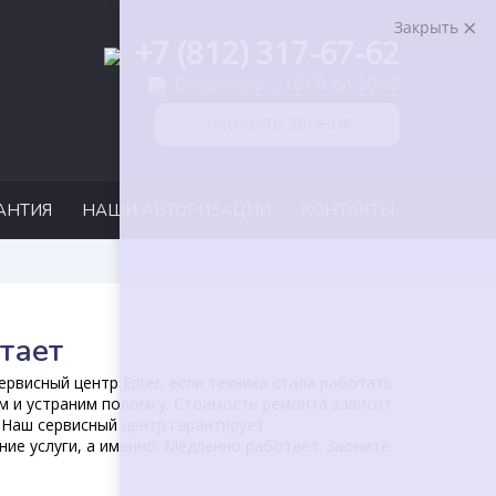
Закрыть
+7 (812) 317-67-62
Ежедневно, с 10:00 до 20:00
ЗАКАЗАТЬ ЗВОНОК
АНТИЯ
НАШИ АВТОРИЗАЦИИ
КОНТАКТЫ
тает
рвисный центр Enter, если техника стала работать
м и устраним поломку. Стоимость ремонта зависит
 Наш сервисный центр гарантирует
ие услуги, а именно: Медленно работает. Звоните