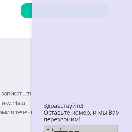
ЗАПИСАТЬСЯ НА РЕМОНТ
BELL
E
 записаться на
тику. Наш
T
Здравствуйте!
ами в течении
Оставьте номер, и мы Вам
перезвоним!