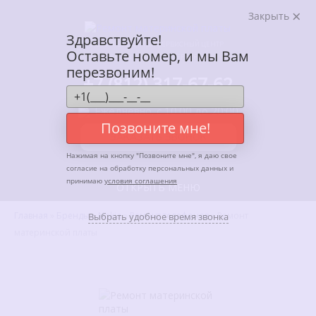
Закрыть
Здравствуйте!
АВТОРИЗОВАННЫЙ СЕРВИСНЫЙ ЦЕНТР
Оставьте номер, и мы Вам
ENTER В САНКТ-ПЕТЕРБУРГЕ
перезвоним!
+7 (812) 317-67-62
Ежедневно, с 10:00 до 20:00
Позвоните мне!
ЗАКАЗАТЬ ЗВОНОК
Нажимая на кнопку "
Позвоните мне
", я даю свое
согласие на обработку персональных данных и
принимаю
условия соглашения
ОТКРЫТЬ МЕНЮ
Главная
»
Бренды
»
Nokia
»
Ремонт телефонов
»
Ремонт
Выбрать удобное время звонка
материнской платы