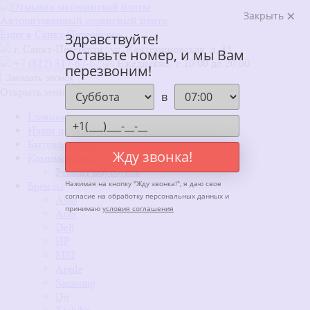
Закрыть
Авторизованный сервисный центр
Enter в Санкт-Петербурге
Здравствуйте!
г. Санкт-Петербург: ул. Кантемировская, д. 35
Оставьте номер, и мы Вам
+7 (812) 317-67-62
Ежедневно, с 10:00 до 20:00
перезвоним!
Заказать звонок
Открыть меню
x
в
Главная
Наши цены
Бытовая техника
Жду звонка!
Компьютерная техника
Ремонт ноутбуков
Нажимая на кнопку "
Жду звонка!
", я даю свое
Бренды
согласие на обработку персональных данных и
Asus
принимаю
условия соглашения
Acer
Dell
HP
MSI
Apple
Samsung
Dji