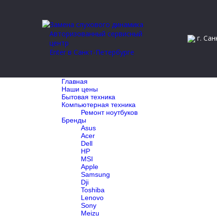
Авторизованный сервисный
г. Сан
центр
Enter в Санкт-Петербурге
Главная
Наши цены
Бытовая техника
Компьютерная техника
Ремонт ноутбуков
Бренды
Asus
Acer
Dell
HP
MSI
Apple
Samsung
Dji
Toshiba
Lenovo
Sony
Meizu