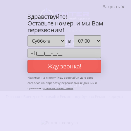
Закрыть
Здравствуйте!
Оставьте номер, и мы Вам
АВТОРИЗОВАННЫЙ СЕРВИСНЫЙ ЦЕНТР
перезвоним!
ENTER В САНКТ-ПЕТЕРБУРГЕ
+7 (812) 317-67-62
в
Ежедневно, с 10:00 до 20:00
ЗАКАЗАТЬ ЗВОНОК
Жду звонка!
Нажимая на кнопку "
Жду звонка!
", я даю свое
согласие на обработку персональных данных и
ОТКРЫТЬ МЕНЮ
принимаю
условия соглашения
Главная
»
Бренды
»
Microsoft
»
Ремонт ноутбуков
»
Ремонт корпуса