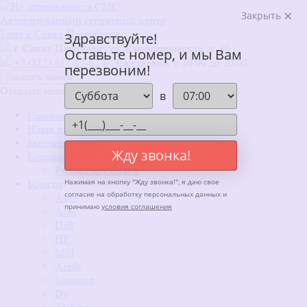
Закрыть
Авторизованный сервисный центр
Enter в Санкт-Петербурге
Здравствуйте!
г. Санкт-Петербург: ул. Кантемировская, д. 35
Оставьте номер, и мы Вам
+7 (812) 317-67-62
Ежедневно, с 10:00 до 20:00
перезвоним!
Заказать звонок
Открыть меню
x
в
Главная
Наши цены
Бытовая техника
Жду звонка!
Компьютерная техника
Ремонт ноутбуков
Нажимая на кнопку "
Жду звонка!
", я даю свое
Бренды
согласие на обработку персональных данных и
Asus
принимаю
условия соглашения
Acer
Dell
HP
MSI
Apple
Samsung
Dji