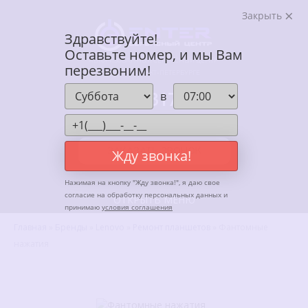
Закрыть
Здравствуйте!
Оставьте номер, и мы Вам
АВТОРИЗОВАННЫЙ СЕРВИСНЫЙ ЦЕНТР
перезвоним!
ENTER В САНКТ-ПЕТЕРБУРГЕ
+7 (812) 317-67-62
в
Ежедневно, с 10:00 до 20:00
ЗАКАЗАТЬ ЗВОНОК
Жду звонка!
Нажимая на кнопку "
Жду звонка!
", я даю свое
согласие на обработку персональных данных и
ОТКРЫТЬ МЕНЮ
принимаю
условия соглашения
Главная
»
Бренды
»
Lenovo
»
Ремонт планшетов
»
Фантомные
нажатия