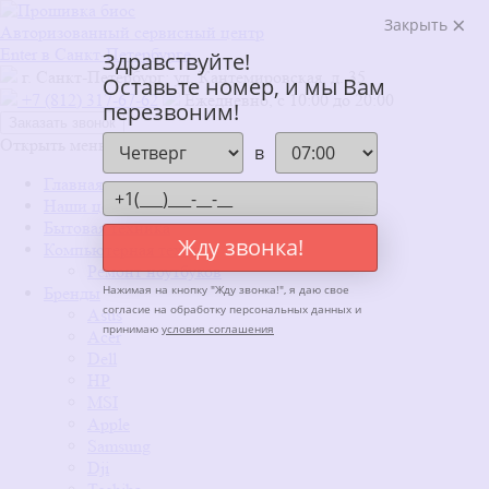
Закрыть
Авторизованный сервисный центр
Enter в Санкт-Петербурге
Здравствуйте!
г. Санкт-Петербург: ул. Кантемировская, д. 35
Оставьте номер, и мы Вам
+7 (812) 317-67-62
Ежедневно, с 10:00 до 20:00
перезвоним!
Заказать звонок
Открыть меню
x
в
Главная
Наши цены
Бытовая техника
Жду звонка!
Компьютерная техника
Ремонт ноутбуков
Нажимая на кнопку "
Жду звонка!
", я даю свое
Бренды
согласие на обработку персональных данных и
Asus
принимаю
условия соглашения
Acer
Dell
HP
MSI
Apple
Samsung
Dji