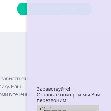
ЗАПИСАТЬСЯ НА РЕМОНТ
BELL
E
 записаться на
тику. Наш
T
Здравствуйте!
ами в течении
Оставьте номер, и мы Вам
перезвоним!