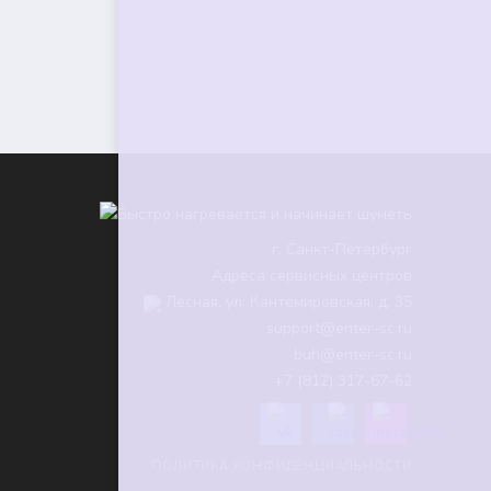
г.
Санкт-Петербург
Адреса сервисных центров
Лесная, ул. Кантемировская, д. 35
support@enter-sc.ru
buh@enter-sc.ru
+7 (812) 317-67-62
ПОЛИТИКА КОНФИДЕНЦИАЛЬНОСТИ