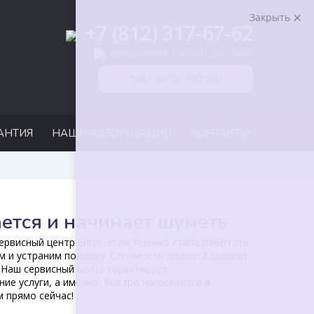
Закрыть
+7 (812) 317-67-62
Ежедневно, с 10:00 до 20:00
ЗАКАЗАТЬ ЗВОНОК
АНТИЯ
НАШИ АВТОРИЗАЦИИ
КОНТАКТЫ
ется и начинает шуметь
рвисный центр Enter, если техника стала работать
м и устраним поломку. Стоимость ремонта зависит
 Наш сервисный центр гарантирует
ие услуги, а именно: Быстро нагревается и
м прямо сейчас!