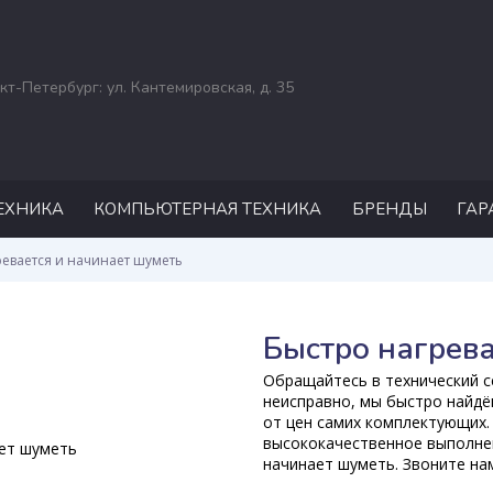
кт-Петербург: ул. Кантемировская, д. 35
ЕХНИКА
КОМПЬЮТЕРНАЯ ТЕХНИКА
БРЕНДЫ
ГАР
РЕМОНТ НОУТБУКОВ
ASUS
ревается и начинает шуметь
ACER
DELL
Быстро нагрева
HP
Обращайтесь в технический се
MSI
неисправно, мы быстро найдё
от цен самих комплектующих.
APPLE
высококачественное выполнен
начинает шуметь. Звоните на
SAMSUNG