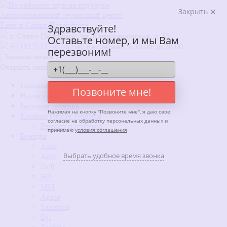
Закрыть
Авторизованный сервисный центр
Enter в Санкт-Петербурге
Здравствуйте!
г. Санкт-Петербург: ул. Кантемировская, д. 35
Оставьте номер, и мы Вам
+7 (812) 317-67-62
Ежедневно, с 10:00 до 20:00
перезвоним!
Заказать звонок
Открыть меню
x
Главная
Позвоните мне!
Наши цены
Бытовая техника
Нажимая на кнопку "
Позвоните мне
", я даю свое
Компьютерная техника
согласие на обработку персональных данных и
Ремонт ноутбуков
принимаю
условия соглашения
Бренды
Asus
Выбрать удобное время звонка
Acer
Dell
HP
MSI
Apple
Samsung
Dji