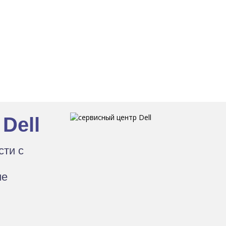
Dell
сти с
ие