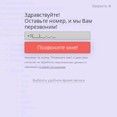
Закрыть
Авторизованный сервисный центр
Enter в Санкт-Петербурге
Здравствуйте!
г. Санкт-Петербург: ул. Кантемировская, д. 35
Оставьте номер, и мы Вам
+7 (812) 317-67-62
Ежедневно, с 10:00 до 20:00
перезвоним!
Заказать звонок
Открыть меню
x
Главная
Позвоните мне!
Наши цены
Бытовая техника
Нажимая на кнопку "
Позвоните мне
", я даю свое
Компьютерная техника
согласие на обработку персональных данных и
Ремонт ноутбуков
принимаю
условия соглашения
Бренды
Asus
Выбрать удобное время звонка
Acer
Dell
HP
MSI
Apple
Samsung
Dji