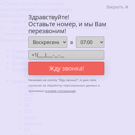
Закрыть
Авторизованный сервисный центр
Enter в Санкт-Петербурге
Здравствуйте!
г. Санкт-Петербург: ул. Кантемировская, д. 35
Оставьте номер, и мы Вам
+7 (812) 317-67-62
Ежедневно, с 10:00 до 20:00
перезвоним!
Заказать звонок
Открыть меню
x
в
Главная
Наши цены
Бытовая техника
Жду звонка!
Компьютерная техника
Ремонт ноутбуков
Нажимая на кнопку "
Жду звонка!
", я даю свое
Бренды
согласие на обработку персональных данных и
Asus
принимаю
условия соглашения
Acer
Dell
HP
MSI
Apple
Samsung
Dji