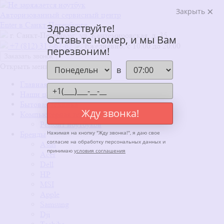
Закрыть
Авторизованный сервисный центр
Enter в Санкт-Петербурге
Здравствуйте!
г. Санкт-Петербург: ул. Кантемировская, д. 35
Оставьте номер, и мы Вам
+7 (812) 317-67-62
Ежедневно, с 10:00 до 20:00
перезвоним!
Заказать звонок
Открыть меню
x
в
Главная
Наши цены
Бытовая техника
Жду звонка!
Компьютерная техника
Ремонт ноутбуков
Нажимая на кнопку "
Жду звонка!
", я даю свое
Бренды
согласие на обработку персональных данных и
Asus
принимаю
условия соглашения
Acer
Dell
HP
MSI
Apple
Samsung
Dji