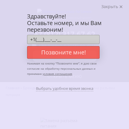
Закрыть
Здравствуйте!
АВТОРИЗОВАННЫЙ СЕРВИСНЫЙ ЦЕНТР
Оставьте номер, и мы Вам
ENTER В САНКТ-ПЕТЕРБУРГЕ
перезвоним!
+7 (812) 317-67-62
Ежедневно, с 10:00 до 20:00
Позвоните мне!
ЗАКАЗАТЬ ЗВОНОК
Нажимая на кнопку "
Позвоните мне
", я даю свое
согласие на обработку персональных данных и
принимаю
условия соглашения
ОТКРЫТЬ МЕНЮ
Главная
»
Бренды
»
Sony
»
Ремонт ноутбуков
»
Замена разъёма
Выбрать удобное время звонка
питания