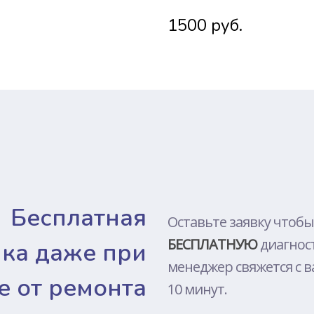
DJI
1500 руб.
TOSHIBA
LENOVO
SONY
MEIZU
PACKARD 
XIAOMI
HUAWEI
ALIENWAR
Бесплатная
NOKIA
Оставьте заявку чтобы
БЕСПЛАТНУЮ
диагнос
MICROSOF
ика даже при
менеджер свяжется с в
ONEPLUS
е от ремонта
10 минут.