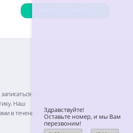
ЗАПИСАТЬСЯ НА РЕМОНТ
BELL
E
 записаться на
тику. Наш
T
Здравствуйте!
ами в течении
Оставьте номер, и мы Вам
перезвоним!