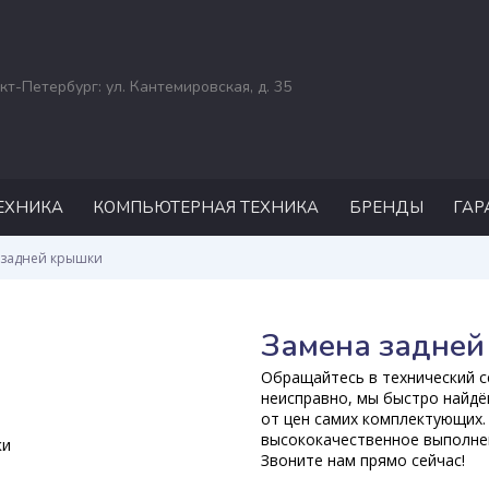
кт-Петербург: ул. Кантемировская, д. 35
ЕХНИКА
КОМПЬЮТЕРНАЯ ТЕХНИКА
БРЕНДЫ
ГАР
РЕМОНТ НОУТБУКОВ
ASUS
 задней крышки
ACER
DELL
Замена задней
HP
Обращайтесь в технический се
MSI
неисправно, мы быстро найдё
от цен самих комплектующих.
APPLE
высококачественное выполнен
Звоните нам прямо сейчас!
SAMSUNG