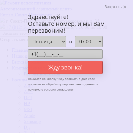
Закрыть
Авторизованный сервисный центр
Enter в Санкт-Петербурге
Здравствуйте!
г. Санкт-Петербург: ул. Кантемировская, д. 35
Оставьте номер, и мы Вам
+7 (812) 317-67-62
Ежедневно, с 10:00 до 20:00
перезвоним!
Заказать звонок
Открыть меню
x
в
Главная
Наши цены
Бытовая техника
Жду звонка!
Компьютерная техника
Ремонт ноутбуков
Нажимая на кнопку "
Жду звонка!
", я даю свое
Бренды
согласие на обработку персональных данных и
Asus
принимаю
условия соглашения
Acer
Dell
HP
MSI
Apple
Samsung
Dji